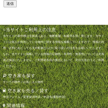
○当サイトご利用上の注意
当サイトの著作権は北海道にあり、無断複製・転載等を固く禁じます。当サイ
トには個人が所有している物件に関する情報を掲載していますので、情報の利
用・活用にあたっても充分配慮ならびに取り扱いの注意をお願いいたします。
なお、当サイトに掲載している情報の正確性・有用性・無害性については北海
道は保証いたしません。ご利用者各自の責任において、充分注意のうえご利用
ください。
空き家を探す
すべての物件
／
お気に入り物件
空き家を売る／貸す
申請フォーム
／
変更抹消申請
／
申請先(書類申請)
関連情報