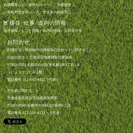
制度概要など
／
道民向けページ
／
支援制度
／
市町村空き家バンク
／
空き家の相談窓口
移住･仕事･道内の情報
移住情報
／
しごと情報
／
道内の情報
／
お問合せ等
○お問合せ
・利用方法・登録物件の情報等の当サイトに関すること
公益社団法人 北海道宅地建物取引業協会
〒003-0001 札幌市白石区東札幌1条1丁目1-8
（じょうてつビル 1階）
電話番号 011-642-4422（代表）
・空き家に関すること
北海道建設部住宅局建築指導課
〒060-8588 札幌市中央区北3条西6丁目
電話番号 011-231-4111（大代表）