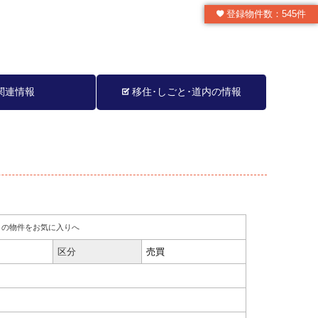
登録物件数：545件
関連情報
移住･しごと･道内の情報
】
の物件をお気に入りへ
区分
売買