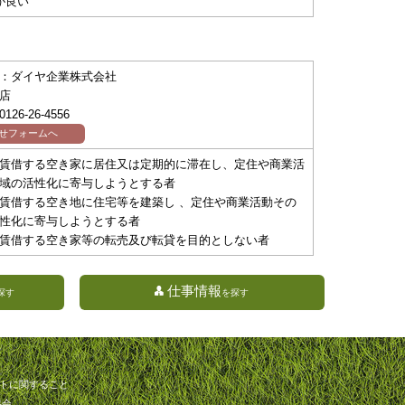
が良い
：ダイヤ企業株式会社
店
26-26-4556
せフォームへ
賃借する空き家に居住又は定期的に滞在し、定住や商業活
域の活性化に寄与しようとする者
賃借する空き地に住宅等を建築し 、定住や商業活動その
性化に寄与しようとする者
賃借する空き家等の転売及び転貸を目的としない者
仕事情報
探す
を探す
トに関すること
協会