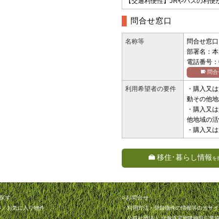
【交通利便性】JRやバスの利便
問合せ窓口
名称等
問合せ窓口
部署名：本
電話番号：01
問合
利用希望者の要件
・購入又は
動その他地
・購入又は
他地域の活
・購入又は
移住･暮らし情報
を
探す
○お問合せ
件
／
お気に入り物件
・利用方法・登録物件の情報等の当サイ
公益社団法人 北海道宅地建物取引業