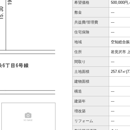
希望価格
500,00
敷金
---
共益費/管理費
---
住宅保険
---
地域
空知総合振
住所
岩見沢市 
間取り
---
土地面積
257.67㎡(7
建物面積
構造
---
建築年
---
増改築
---
リフォーム
---