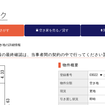
さがす
空き家を売る／貸す
き地の詳細情報
報の最終確認は、当事者間の契約の中で行ってください
物件概要
登録番号
03022
こ
物件分類
空き地
現況
更地
引き渡し状況
即時