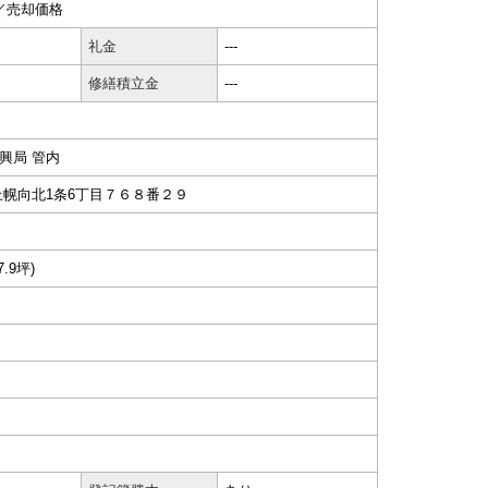
0円／売却価格
礼金
---
修繕積立金
---
興局 管内
上幌向北1条6丁目７６８番２９
7.9坪)