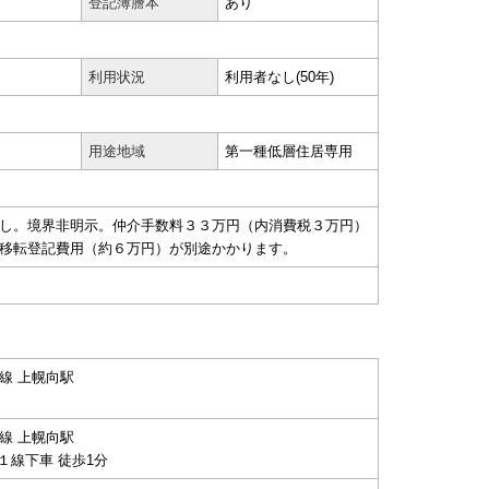
登記簿謄本
あり
利用状況
利用者なし(50年)
用途地域
第一種低層住居専用
し。境界非明示。仲介手数料３３万円（内消費税３万円）
移転登記費用（約６万円）が別途かかります。
線 上幌向駅
線 上幌向駅
１線下車 徒歩1分