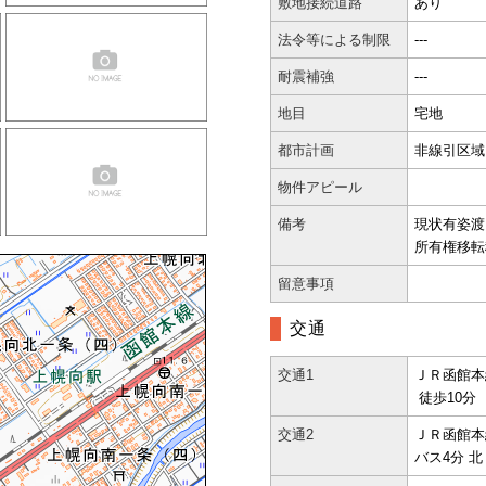
敷地接続道路
あり
法令等による制限
---
耐震補強
---
地目
宅地
都市計画
非線引区域
物件アピール
備考
現状有姿渡
所有権移転
留意事項
交通
交通1
ＪＲ函館本
徒歩10分
交通2
ＪＲ函館本
バス4分 北