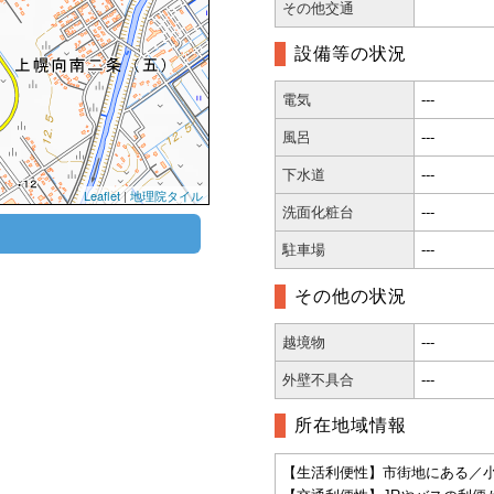
その他交通
設備等の状況
電気
---
風呂
---
下水道
---
Leaflet
|
地理院タイル
洗面化粧台
---
駐車場
---
その他の状況
越境物
---
外壁不具合
---
所在地域情報
【生活利便性】市街地にある／