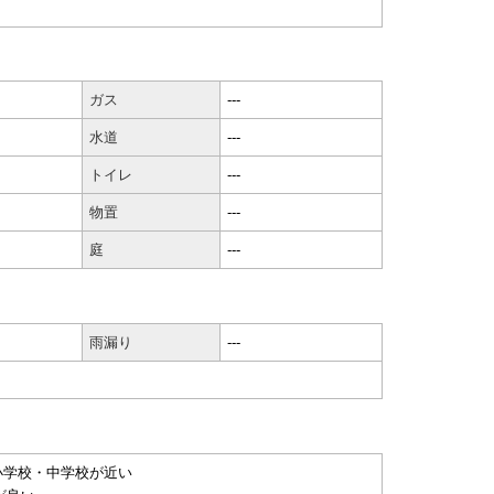
ガス
---
水道
---
トイレ
---
物置
---
庭
---
雨漏り
---
小学校・中学校が近い