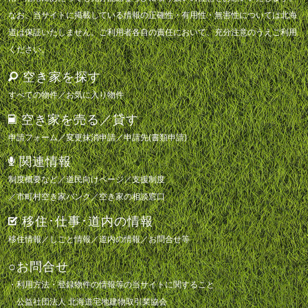
なお、当サイトに掲載している情報の正確性・有用性・無害性については北海
道は保証いたしません。ご利用者各自の責任において、充分注意のうえご利用
ください。
空き家を探す
すべての物件
／
お気に入り物件
空き家を売る／貸す
申請フォーム
／
変更抹消申請
／
申請先(書類申請)
関連情報
制度概要など
／
道民向けページ
／
支援制度
／
市町村空き家バンク
／
空き家の相談窓口
移住･仕事･道内の情報
移住情報
／
しごと情報
／
道内の情報
／
お問合せ等
○お問合せ
・利用方法・登録物件の情報等の当サイトに関すること
公益社団法人 北海道宅地建物取引業協会