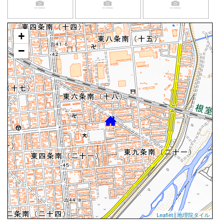
+
−
Leaflet
|
地理院タイル