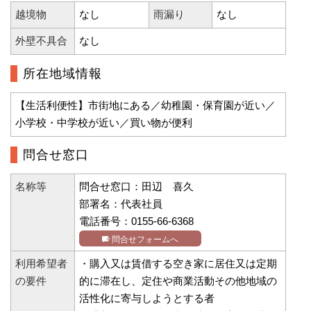
越境物
なし
雨漏り
なし
外壁不具合
なし
所在地域情報
【生活利便性】市街地にある／幼稚園・保育園が近い／
小学校・中学校が近い／買い物が便利
問合せ窓口
名称等
問合せ窓口：田辺 喜久
部署名：代表社員
電話番号：0155-66-6368
問合せフォームへ
利用希望者
・購入又は賃借する空き家に居住又は定期
の要件
的に滞在し、定住や商業活動その他地域の
活性化に寄与しようとする者