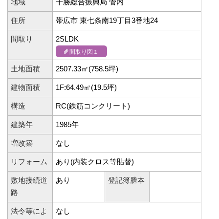
地域
十勝総合振興局 管内
住所
帯広市 東七条南19丁目3番地24
間取り
2SLDK
間取り図１
土地面積
2507.33㎡(758.5坪)
建物面積
1F:64.49㎡(19.5坪)
構造
RC(鉄筋コンクリート)
建築年
1985年
増改築
なし
リフォーム
あり(内装クロス等貼替)
敷地接続道
あり
登記簿謄本
路
法令等によ
なし