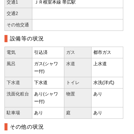
交通1
ＪＲ根室本線 帯広駅
交通2
その他交通
設備等の状況
電気
引込済
ガス
都市ガス
風呂
ガス(シャワ
水道
上水道
ー付)
下水道
下水道
トイレ
水洗(洋式)
洗面化粧台
あり(シャワ
物置
あり
ー付)
駐車場
あり
庭
あり
その他の状況