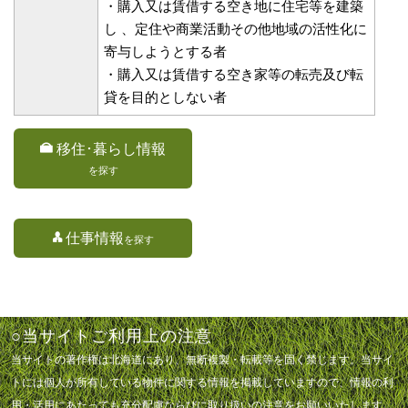
・購入又は賃借する空き地に住宅等を建築
し 、定住や商業活動その他地域の活性化に
寄与しようとする者
・購入又は賃借する空き家等の転売及び転
貸を目的としない者
移住･暮らし情報
を探す
仕事情報
を探す
○当サイトご利用上の注意
当サイトの著作権は北海道にあり、無断複製・転載等を固く禁じます。当サイ
トには個人が所有している物件に関する情報を掲載していますので、情報の利
用・活用にあたっても充分配慮ならびに取り扱いの注意をお願いいたします。