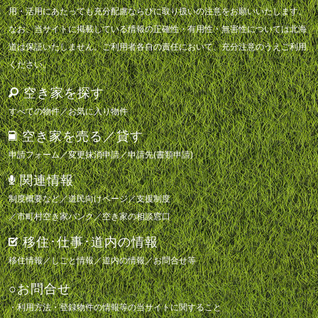
用・活用にあたっても充分配慮ならびに取り扱いの注意をお願いいたします。
なお、当サイトに掲載している情報の正確性・有用性・無害性については北海
道は保証いたしません。ご利用者各自の責任において、充分注意のうえご利用
ください。
空き家を探す
すべての物件
／
お気に入り物件
空き家を売る／貸す
申請フォーム
／
変更抹消申請
／
申請先(書類申請)
関連情報
制度概要など
／
道民向けページ
／
支援制度
／
市町村空き家バンク
／
空き家の相談窓口
移住･仕事･道内の情報
移住情報
／
しごと情報
／
道内の情報
／
お問合せ等
○お問合せ
・利用方法・登録物件の情報等の当サイトに関すること