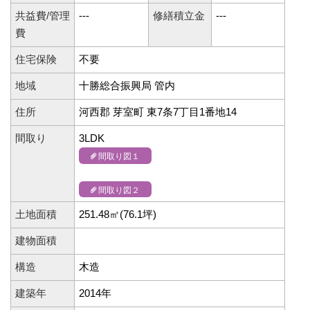
共益費/管理
---
修繕積立金
---
費
住宅保険
不要
地域
十勝総合振興局 管内
住所
河西郡 芽室町 東7条7丁目1番地14
間取り
3LDK
間取り図１
間取り図２
土地面積
251.48㎡(76.1坪)
建物面積
構造
木造
建築年
2014年