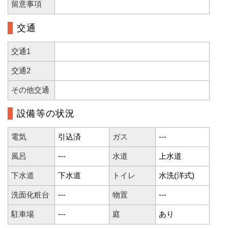
留意事項
交通
交通1
交通2
その他交通
設備等の状況
電気
引込済
ガス
---
風呂
---
水道
上水道
下水道
下水道
トイレ
水洗(洋式)
洗面化粧台
---
物置
---
駐車場
---
庭
あり