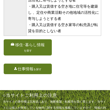
活性化に寄与しようとする者
・購入又は賃借する空き地に住宅等を建築
し 、定住や商業活動その他地域の活性化に
寄与しようとする者
・購入又は賃借する空き家等の転売及び転
貸を目的としない者
移住･暮らし情報
を探す
仕事情報
を探す
○当サイトご利用上の注意
当サイトの著作権は北海道にあり、無断複製・転載等を固く禁じます。当サイ
トには個人が所有している物件に関する情報を掲載していますので、情報の利