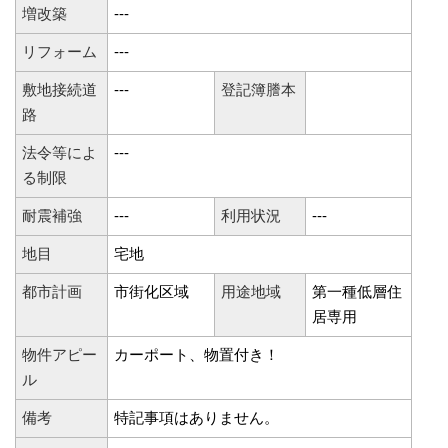
増改築
---
リフォーム
---
敷地接続道
---
登記簿謄本
路
法令等によ
---
る制限
耐震補強
---
利用状況
---
地目
宅地
都市計画
市街化区域
用途地域
第一種低層住
居専用
物件アピー
カーポート、物置付き！
ル
備考
特記事項はありません。