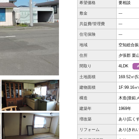
希望価格
要相談
敷金
---
共益費/管理費
---
住宅保険
---
地域
空知総合振
住所
夕張郡 栗
間取り
4LDK
土地面積
169.52㎡(5
建物面積
1F:99.16㎡
構造
木造(亜鉛
建築年
1969年
増改築
あり(広く
リフォーム
あり(きれ