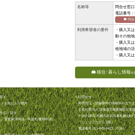
名称等
問合せ窓口
電話番号：01
問合
利用希望者の要件
・購入又は
動その他地
・購入又は
他地域の活
・購入又は
移住･暮らし情報
を
探す
○お問合せ
件
／
お気に入り物件
・利用方法・登録物件の情報等の当サイ
公益社団法人 北海道宅地建物取引業
売る／貸す
〒003-0001 札幌市白石区東札幌1条1丁
ム
／
変更抹消申請
／
申請先(書類申請)
（じょうてつビル 1階）
電話番号 011-642-4422（代表）
ど
／
道民向けページ
／
支援制度