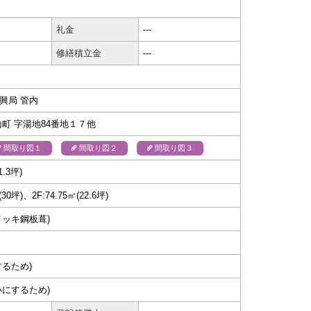
礼金
---
修繕積立金
---
興局 管内
山町 字湯地84番地１７他
間取り図１
間取り図２
間取り図３
1.3坪)
(30坪)、2F:74.75㎡(22.6坪)
メッキ鋼板葺)
するため)
いにするため)