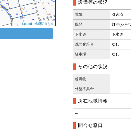
設備等の状況
電気
引込済
Leaflet
|
地理院タイル
風呂
灯油(シャワ
下水道
下水道
洗面化粧台
なし
駐車場
なし
その他の状況
越境物
---
外壁不具合
---
所在地域情報
---
問合せ窓口