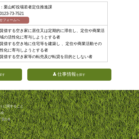
：栗山町役場若者定住推進課
23-73-7521
せフォームへ
賃借する空き家に居住又は定期的に滞在し、定住や商業活
域の活性化に寄与しようとする者
賃借する空き地に住宅等を建築し 、定住や商業活動その
性化に寄与しようとする者
賃借する空き家等の転売及び転貸を目的としない者
仕事情報
探す
を探す
トに関すること
協会
目1-8