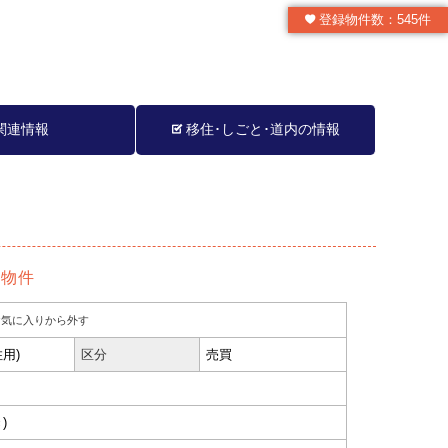
登録物件数：545件
関連情報
移住･しごと･道内の情報
】
物件
気に入りから外す
用)
区分
売買
)