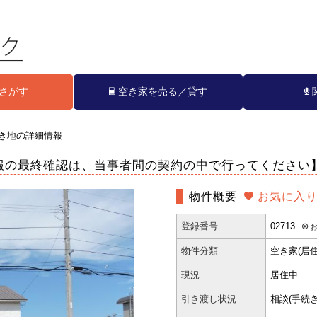
さがす
空き家を売る／貸す
き地の詳細情報
報の最終確認は、当事者間の契約の中で行ってください
物件概要
お気に入り
登録番号
02713
お
物件分類
空き家(居住
現況
居住中
引き渡し状況
相談(手続き