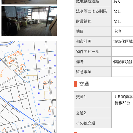
敷地接続道路
あり
法令等による制限
なし
耐震補強
なし
地目
宅地
都市計画
市街化区域
物件アピール
備考
特記事項は
留意事項
交通
交通1
ＪＲ室蘭本
徒歩32分
交通2
その他交通