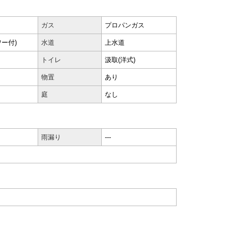
ガス
プロパンガス
ー付)
水道
上水道
トイレ
汲取(洋式)
物置
あり
庭
なし
雨漏り
---