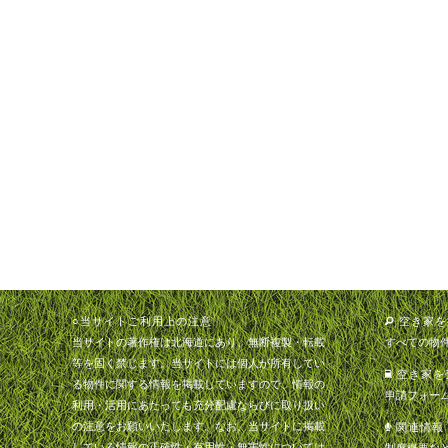
○当サイトご利用上の注意
空き家を
当サイトの著作権は北海道にあり、無断複製・転載
すべての物
等を固く禁じます。当サイトには個人が所有してい
空き家を
る物件に関する情報を掲載していますので、情報の
申請フォー
利用・活用にあたっても充分配慮ならびに取り扱い
の注意をお願いいたします。なお、当サイトに掲載
関連情報
している情報の正確性・有用性・無害性については
制度概要な